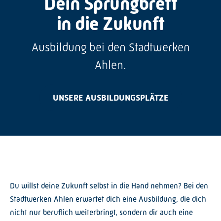
Dein Sprungbrett
Graustufen
in die Zukunft
Großer Mauszeiger
Ausbildung bei den Stadtwerken
Lesehilfe
Ahlen.
Links unterstreichen
Animationen ausschalten
UNSERE AUSBILDUNGSPLÄTZE
Hoher Kontrast
Du willst deine Zukunft selbst in die Hand nehmen? Bei den
Stadtwerken Ahlen erwartet dich eine Ausbildung, die dich
nicht nur beruflich weiterbringt, sondern dir auch eine