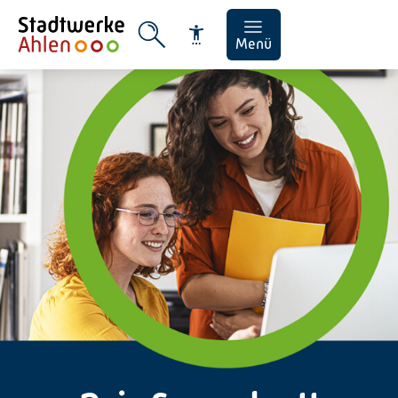
Menü
Schrift vergrößern
Schrift verkleinern
Wortabstand vergrößern
Wortabstand verkleinern
Zeilenabstand vergrößern
Zeilenabstand verkleinern