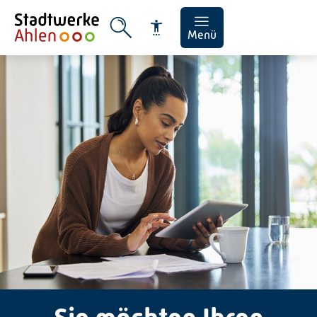
Menü
Schrift vergrößern
Schrift verkleinern
Wortabstand vergrößern
Wortabstand verkleinern
Zeilenabstand vergrößern
Zeilenabstand verkleinern