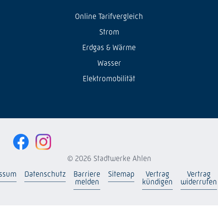
Online Tarifvergleich
Strom
Erdgas & Wärme
Wasser
Elektromobilität
© 2026 Stadtwerke Ahlen
essum
Datenschutz
Barriere
Sitemap
Vertrag
Vertrag
melden
kündigen
widerrufen