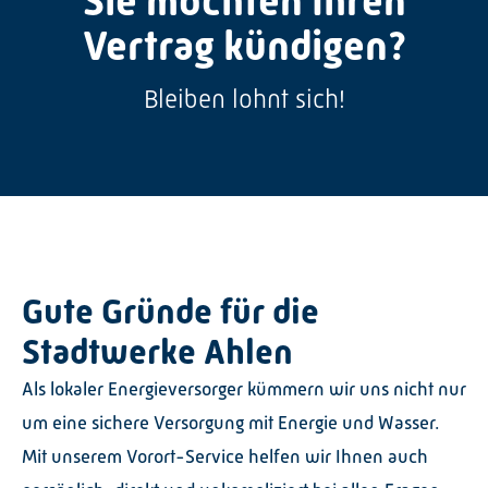
Sie möchten Ihren
Graustufen
Vertrag kündigen?
Großer Mauszeiger
Bleiben lohnt sich!
Lesehilfe
Links unterstreichen
Animationen ausschalten
Hoher Kontrast
Gute Gründe für die
Stadtwerke Ahlen
Als lokaler Energieversorger kümmern wir uns nicht nur
um eine sichere Versorgung mit Energie und Wasser.
Mit unserem Vorort-Service helfen wir Ihnen auch