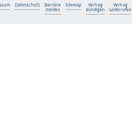
essum
Datenschutz
Barriere
Sitemap
Vertrag
Vertrag
melden
kündigen
widerrufen