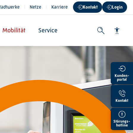
Stadtwerke
Netze
Karriere
Kontakt
Login
Mobilität
Service
Schrift vergrößern
Kunden-
portal
Schrift verkleinern
Wortabstand vergrößern
Kontakt
Wortabstand verkleinern
Störungs-
Zeilenabstand vergrößern
hotline