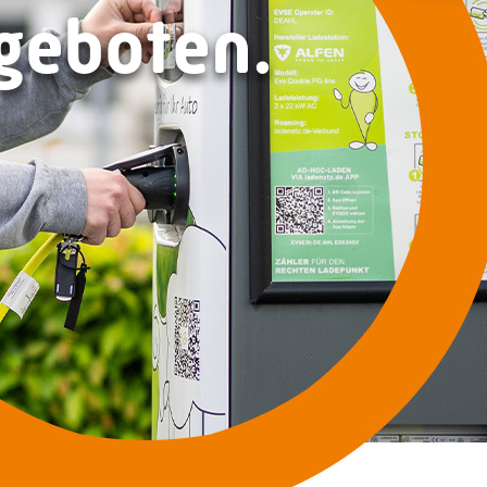
ngeboten.
Zeilenabstand verkleinern
Graustufen
Großer Mauszeiger
Lesehilfe
Links unterstreichen
Animationen ausschalten
Hoher Kontrast