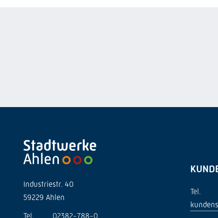
KUND
Industriestr. 40
Tel.
59229 Ahlen
kundens
Tel.
02382-788-0